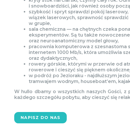
kryty stok narciarski, czynny cały rok. Odn
i snowboardziści, jak również osoby począ
szybkość i spryt sprawdzi pokój laserowy,
wiązek laserowych, sprawność sprawdzić
w grupie,
sala chemiczna — na chętnych czeka pon
eksperymentów. Są tu także nowoczesne LA
oraz neuroanatomiczny model głowy,
pracownia komputerowa z szesnastoma s
internetem 1000 Mb/s, która umożliwia s
oraz dydaktycznych,
rowery górskie, którymi w przerwie od atr
rowerowe i cieszyć się pięknem okolicznej
w podróż po Jezioraku - najdłuższym jezi
tramwajem wodnym, houseboat’em, kajak
W hullo dbamy o wszystkich naszych Gości, z 
każdego szczegółu pobytu, aby cieszyć się rel
NAPISZ DO NAS