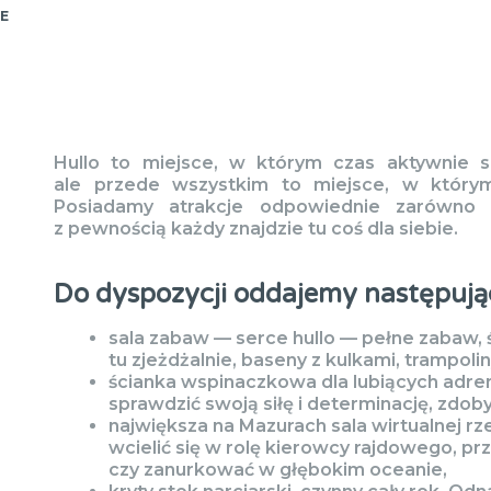
E
Hullo to miejsce, w którym czas aktywnie s
ale przede wszystkim to miejsce, w którym
Posiadamy atrakcje odpowiednie zarówno d
z pewnością każdy znajdzie tu coś dla siebie.
Do dyspozycji oddajemy następując
sala zabaw — serce hullo — pełne zabaw, ś
tu zjeżdżalnie, baseny z kulkami, trampoli
ścianka wspinaczkowa dla lubiących adren
sprawdzić swoją siłę i determinację, zdob
największa na Mazurach sala wirtualnej r
wcielić się w rolę kierowcy rajdowego, pr
czy zanurkować w głębokim oceanie,