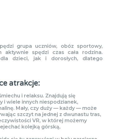
pędzi grupa uczniów, obóz sportowy,
 aktywnie spędzi czas cała rodzina.
la dzieci, jak i dorosłych, dlatego
e atrakcje:
miechu i relaksu. Znajdują się
ny i wiele innych niespodzianek,
alinę. Mały, czy duży — każdy — może
ywając szczyt na jednej z dwunastu tras,
zeczywistości VR, w której możemy
zejechać kolejką górską,