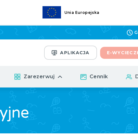
Unia Europejska
G
APLIKACJA
E-WYCIECZ
Zarezerwuj
Cennik
yjne