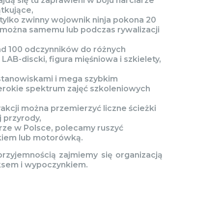
ajdą się tu zaprawieni w boju narciarze
tkujące,
 tylko zwinny wojownik ninja pokona 20
 można samemu lub podczas rywalizacji
ad 100 odczynników do różnych
B-discki, figura mięśniowa i szkielety,
tanowiskami i mega szybkim
zerokie spektrum zajęć szkoleniowych
akcji można przemierzyć liczne ścieżki
 przyrody,
orze w Polsce, polecamy ruszyć
iem lub motorówką.
przyjemnością zajmiemy się organizacją
aksem i wypoczynkiem.