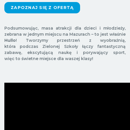
ZAPOZNAJ SIĘ Z OFERTĄ
Podsumowując, masa atrakcji dla dzieci i młodzieży,
zebrana w jednym miejscu na Mazurach – to jest właśnie
Hullo
! Tworzymy przestrzeń z wyobraźnią,
która podczas Zielonej Szkoły łączy fantastyczną
zabawę, ekscytującą naukę i porywający sport,
więc to świetne miejsce dla waszej klasy!