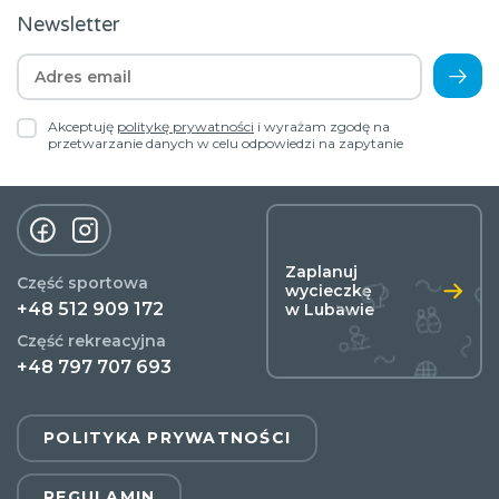
Newsletter
Akceptuję
politykę prywatności
i wyrażam zgodę na
przetwarzanie danych w celu odpowiedzi na zapytanie
Zaplanuj
Część sportowa
wycieczkę
+48 512 909 172
w Lubawie
Część rekreacyjna
+48 797 707 693
POLITYKA PRYWATNOŚCI
REGULAMIN