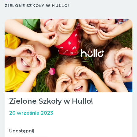
Sob.
10:00 - 20:00
ZIELONE SZKOŁY W HULLO!
Wypoczynek
Niedz.
10:00 - 18:00
Bistro
Zielone Szkoły w Hullo!
20 września 2023
Udostępnij