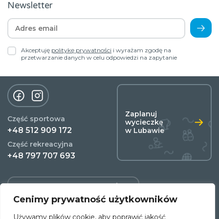
Newsletter
Akceptuję
politykę prywatności
i wyrażam zgodę na
przetwarzanie danych w celu odpowiedzi na zapytanie
Zaplanuj
Część sportowa
wycieczkę
+48 512 909 172
w Lubawie
Część rekreacyjna
+48 797 707 693
POLITYKA PRYWATNOŚCI
Cenimy prywatność użytkowników
REGULAMIN
Używamy plików cookie, aby poprawić jakość