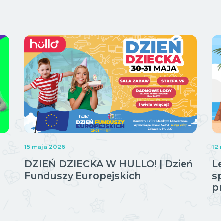
15 maja 2026
12
DZIEŃ DZIECKA W HULLO! | Dzień
L
Funduszy Europejskich
s
p