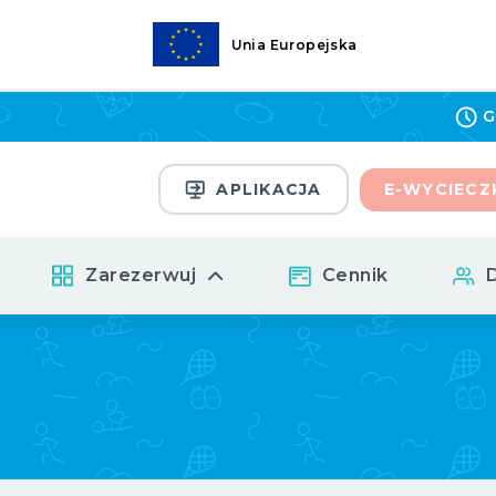
Unia Europejska
G
APLIKACJA
E-WYCIECZ
Zarezerwuj
Cennik