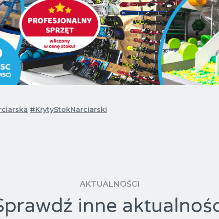
ciarska
#KrytyStokNarciarski
AKTUALNOŚCI
Sprawdź inne aktualnośc