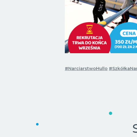
#NarciarstwoHullo
#SzkółkaNar