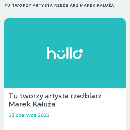
Sob.
10:00 - 20:00
TU TWORZY ARTYSTA RZEŹBIARZ MAREK KAŁUŻA
Wypoczynek
Niedz.
10:00 - 18:00
Bistro
Tu tworzy artysta rzeźbiarz
Marek Kałuża
23 czerwca 2022