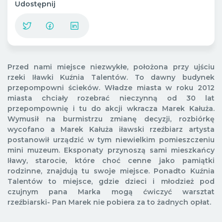
Udostępnij
Przed nami miejsce niezwykłe, położona przy ujś
ciu
rzeki Iławki Kuźnia Talentów. To dawny budynek
przepompowni ścieków. Władze
miasta
w
roku
2012
miasta
chciały rozebra
ć nieczynną od 30 lat
przepompownię i tu do akcji wkracza Marek Kałuża.
Wymusił na burmistrzu zmianę decyzji, rozbiórkę
wycofano a
Marek Kałuża iławski rzeźbiarz artysta
postanowił urządzić w tym niewielkim pomieszczeniu
mini muzeum. Eksponaty przynoszą sami mieszkańcy
Iławy,
starocie,
które choć cenne jako pamiątki
rodzinne, znajdują tu swoje miejsce.
Ponadto Kuźnia
Talentów to
miejsce,
gdzie dzieci i młodzież pod
czujnym pana Marka mogą ćwiczyć warsztat
rzeźbiarski- Pan Marek nie pobiera za to żadnych opłat
.