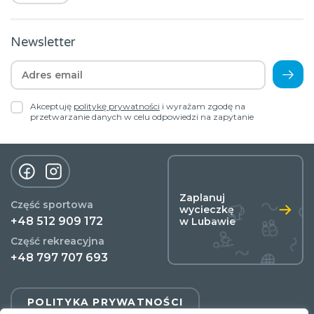
Newsletter
Akceptuję
politykę prywatności
i wyrażam zgodę na
przetwarzanie danych w celu odpowiedzi na zapytanie
Zaplanuj
Część sportowa
wycieczkę
+48 512 909 172
w Lubawie
Część rekreacyjna
+48 797 707 693
POLITYKA PRYWATNOŚCI