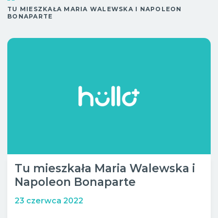
Sob.
10:00 - 20:00
TU MIESZKAŁA MARIA WALEWSKA I NAPOLEON
Wypoczynek
BONAPARTE
Niedz.
10:00 - 18:00
Bistro
Tu mieszkała Maria Walewska i
Napoleon Bonaparte
23 czerwca 2022