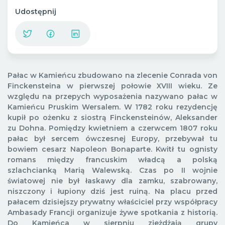
Udostępnij
Pałac w Kamieńcu zbudowano na zlecenie Conrada von
Finckensteina w pierwszej połowie
XVIII wieku. Ze
względu na przepych wyposażenia nazywano pałac w
Kamieńcu Pruskim Wersalem. W 1782 roku rezydencję
kupił po ożenku z siostrą
Finckensteinów,
Aleksander
zu
Dohna. Pomiędzy kwietniem a czerwcem 1807 roku
pałac był sercem ówczesnej Europy, przebywał tu
bowiem cesarz Napoleon Bonaparte. Kwitł tu ognisty
romans
między
francuskim władcą a polską
szlachcianką Marią Walewską. Czas po II wojnie
światowej nie był łaskawy dla zamku,
szabrowany,
niszczony
i łupiony dziś jest ruiną.
Na placu przed
pałacem dzisiejszy prywatny właściciel przy współpracy
Ambasady Francji organizuje żywe spotkania z historią.
Do Kamieńca w
sierpniu zjeżdżają
grupy