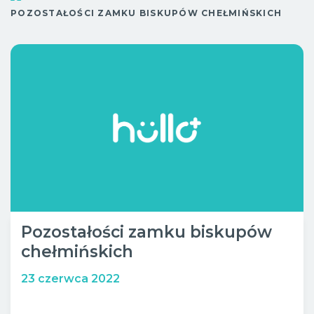
Sob.
10:00 - 20:00
POZOSTAŁOŚCI ZAMKU BISKUPÓW CHEŁMIŃSKICH
Wypoczynek
Niedz.
10:00 - 18:00
Bistro
Pozostałości zamku biskupów
chełmińskich
23 czerwca 2022