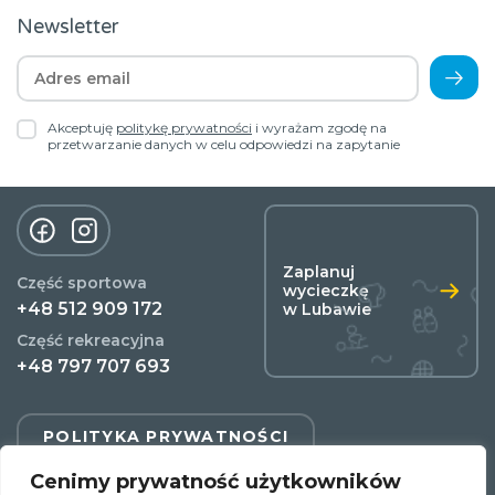
Newsletter
Akceptuję
politykę prywatności
i wyrażam zgodę na
przetwarzanie danych w celu odpowiedzi na zapytanie
Zaplanuj
Część sportowa
wycieczkę
+48 512 909 172
w Lubawie
Część rekreacyjna
+48 797 707 693
POLITYKA PRYWATNOŚCI
Cenimy prywatność użytkowników