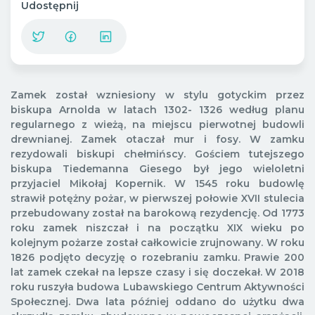
Udostępnij
Zamek został wzniesiony
w stylu gotyckim przez
biskupa Arnolda w latach 1302- 1326 według planu
regularnego z wieżą, na miejscu pierwotnej budowli
drewnianej. Zamek otaczał mur i fosy. W zamku
rezydowali biskupi
chełmińscy
.
Gościem tutejszego
biskupa Tiedemanna Giesego był jego wieloletni
przyjaciel Mikołaj Kopernik.
W 1545 roku budowlę
strawił potężny pożar, w pierwszej połowie
XVII stulecia
przebudowany został na barokową rezydencję.
Od 1773
roku zamek niszczał i na początku XIX wieku po
kolejnym pożarze został całkowicie zrujnowany. W roku
1826 podjęto decyzję o rozebraniu zamku.
Prawie 200
lat zamek czekał na lepsze czasy i się doczekał. W 2018
roku ruszyła budowa Lubawskiego Centrum Aktywności
Społecznej. Dwa lata później oddano do użytku dwa