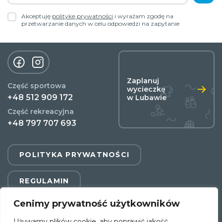
Akceptuję
politykę prywatności
i wyrażam zgodę na
przetwarzanie danych w celu odpowiedzi na zapytanie
Zaplanuj
Część sportowa
wycieczkę
+48 512 909 172
w Lubawie
Część rekreacyjna
+48 797 707 693
POLITYKA PRYWATNOŚCI
REGULAMIN
Cenimy prywatność użytkowników
Copyright © 2022 Fundacja Rozwoju Warmii i Mazur.
Wszystkie prawa zastrzeżone.
Używamy plików cookie, aby poprawić jakość