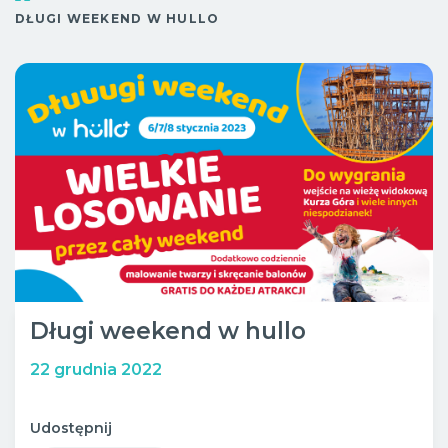
Sob.
10:00 - 20:00
DŁUGI WEEKEND W HULLO
Wypoczynek
Niedz.
10:00 - 18:00
Bistro
Długi weekend w hullo
22 grudnia 2022
Udostępnij